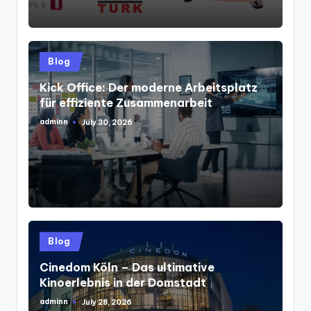
Posted
Blog
in
Kick Office: Der moderne Arbeitsplatz
für effiziente Zusammenarbeit
adminn
July 30, 2026
Posted
by
Posted
Blog
in
Cinedom Köln – Das ultimative
Kinoerlebnis in der Domstadt
adminn
July 28, 2026
Posted