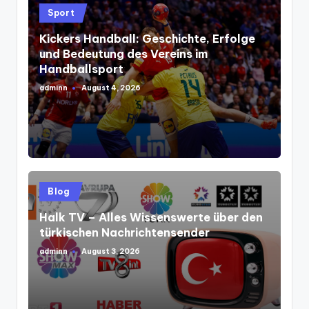
Posted
Sport
in
Kickers Handball: Geschichte, Erfolge
und Bedeutung des Vereins im
Handballsport
adminn
August 4, 2026
Posted
by
Posted
Blog
in
Halk TV – Alles Wissenswerte über den
türkischen Nachrichtensender
adminn
August 3, 2026
Posted
by